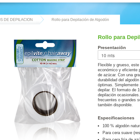
S DE DEPILACION
Rollo para Depilación de Algodón
Rollo para Depi
Presentaciõn
Flexible y grueso, este
económico y eficiente p
de azúcar. Con una gran
durabilidad del algodó
óptimas. Simplemente 
depilar. El formato de 
depilación ocasionales
frecuentes o grandes s
también disponible.
Especificaciones
100 % algodón natur
Para cera suave (re
Para cera fría de az